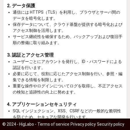
2. データ保護
通信には HTTPS（TLS）を利用し、ブラウザとサーバ間の
データを暗号化します。
保存データについて、クラウド基盤が提供する暗号化および
アクセス制御を活用します。
サービス継続性を確保するため、バックアップおよび復旧手
順の整備に取り組みます。
3. 認証とアクセス管理
ユーザーごとにアカウントを発行し、ID・パスワードによる
認証を行います。
必要に応じて、役割に応じたアクセス制御を行い、参照・編
集できる情報を制限します。
重要な操作やログインについてログを取得し、不正アクセス
の検知と追跡性の向上に努めます。
4. アプリケーションセキュリティ
SQL インジェクション、XSS、CSRF などの一般的な脆弱性
を防ぐため、セキュアな開発を行います。
利用しているフレームワークやライブラリの脆弱性情報を確
© 2024 - HigLabo -
Terms of service
Privacy policy
Security policy
認し、必要に応じて更新や改善を実施します。